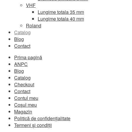
VHF
Lungime totala 35 mm
Lungime totala 40 mm
Roland
Catalog
Blog
Contact
Prima pagină
ANPC
Blog
Catalog
Checkout
Contact
Contul meu
Coșul meu
Magazin
Politică de confidențialitate
Termeni și condiții